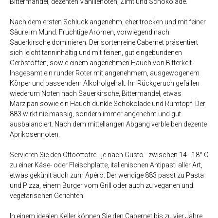
Bittermandel, dezenten Vanillenoten, Zimt und Schokolade.
Nach dem ersten Schluck angenehm, eher trocken und mit feiner
Säure im Mund. Fruchtige Aromen, vorwiegend nach
Sauerkirsche dominieren. Der sortenreine Cabernet präsentiert
sich leicht tanninhaltig und mit feinen, gut eingebundenen
Gerbstoffen, sowie einem angenehmen Hauch von Bitterkeit.
Insgesamt ein runder Roter mit angenehmem, ausgewogenem
Körper und passendem Alkoholgehalt. Im Rückgeruch gefallen
wiederum Noten nach Sauerkirsche, Bittermandel, etwas
Marzipan sowie ein Hauch dunkle Schokolade und Rumtopf. Der
883 wirkt nie massig, sondern immer angenehm und gut
ausbalanciert. Nach dem mittellangen Abgang verbleiben dezente
Aprikosennoten.
Servieren Sie den Ottoottotre - je nach Gusto - zwischen 14 - 18° C
zu einer Käse- oder Fleischplatte, italienischen Antipasti aller Art,
etwas gekühlt auch zum Apéro. Der wendige 883 passt zu Pasta
und Pizza, einem Burger vom Grill oder auch zu veganen und
vegetarischen Gerichten.
In einem idealen Keller können Sie den Cabernet bis zu vier Jahre