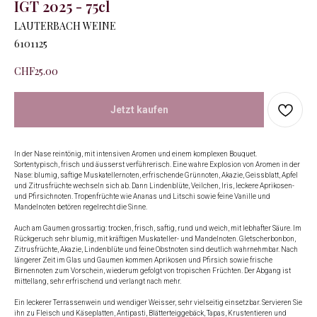
IGT 2025 - 75cl
LAUTERBACH WEINE
6101125
CHF
25.00
Jetzt kaufen
In der Nase reintönig, mit intensiven Aromen und einem komplexen Bouquet.
Sortentypisch, frisch und äusserst verführerisch. Eine wahre Explosion von Aromen in der
Nase: blumig, saftige Muskatellernoten, erfrischende Grünnoten, Akazie, Geissblatt, Apfel
und Zitrusfrüchte wechseln sich ab. Dann Lindenblüte, Veilchen, Iris, leckere Aprikosen-
und Pfirsichnoten. Tropenfrüchte wie Ananas und Litschi sowie feine Vanille und
Mandelnoten betören regelrecht die Sinne.
Auch am Gaumen grossartig: trocken, frisch, saftig, rund und weich, mit lebhafter Säure. Im
Rückgeruch sehr blumig, mit kräftigen Muskateller- und Mandelnoten. Gletscherbonbon,
Zitrusfrüchte, Akazie, Lindenblüte und feine Obstnoten sind deutlich wahrnehmbar. Nach
längerer Zeit im Glas und Gaumen kommen Aprikosen und Pfirsich sowie frische
Birnennoten zum Vorschein, wiederum gefolgt von tropischen Früchten. Der Abgang ist
mittellang, sehr erfrischend und verlangt nach mehr.
Ein leckerer Terrassenwein und wendiger Weisser, sehr vielseitig einsetzbar. Servieren Sie
ihn zu Fleisch und Käseplatten, Antipasti, Blätterteiggebäck, Tapas, Krustentieren und