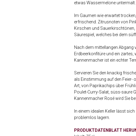
etwas Wassermelone untermalt.
Im Gaumen wie erwartet trocken,
erfrischend. Zitrusnoten von Pin
Kirschen und Sauerkirschtönen, 
Säurespiel, welches bei dem süff
Nach dem mittellangen Abgang ver
Erdbeerkonfitüre und ein zartes
Kannenmacher ist ein echter Te
Servieren Sie den knackig frisch
als Einstimmung auf den Feier-
Art, von Paprikachips über Frühli
Poulet-Curry-Salat, süss-saure G
Kannenmacher Rosé wird Sie beg
In einem idealen Keller lässt sic
problemlos lagern.
PRODUKTDATENBLATT HERU