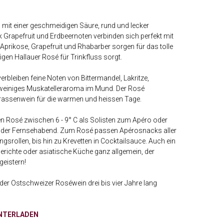
 mit einer geschmeidigen Säure, rund und lecker
k Grapefruit und Erdbeernoten verbinden sich perfekt mit
Aprikose, Grapefruit und Rhabarber sorgen für das tolle
igen Hallauer Rosé für Trinkfluss sorgt.
bleiben feine Noten von Bittermandel, Lakritze,
, weiniges Muskatelleraroma im Mund. Der Rosé
rrassenwein für die warmen und heissen Tage.
en Rosé zwischen 6 - 9° C als Solisten zum Apéro oder
 oder Fernsehabend. Zum Rosé passen Apérosnacks aller
ngsrollen, bis hin zu Krevetten in Cocktailsauce. Auch ein
erichte oder asiatische Küche ganz allgemein, der
eistern!
h der Ostschweizer Roséwein drei bis vier Jahre lang
NTERLADEN