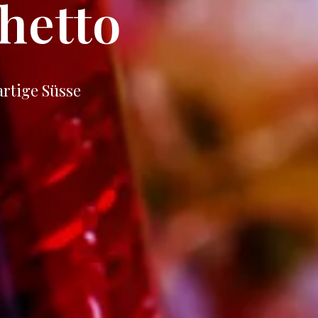
hetto
rtige Süsse