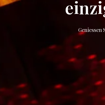
einz
Geniessen 